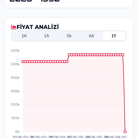
FİYAT ANALİZİ
1H
1A
3A
6A
1Y