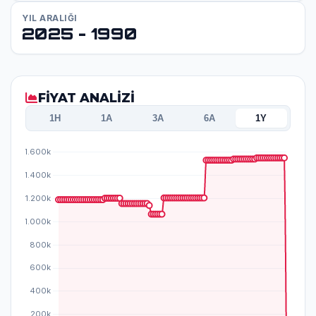
YIL ARALIĞI
2025 - 1990
FİYAT ANALİZİ
1H
1A
3A
6A
1Y