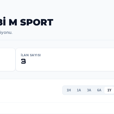
8İ M SPORT
siyonu.
İLAN SAYISI
3
1H
1A
3A
6A
1Y