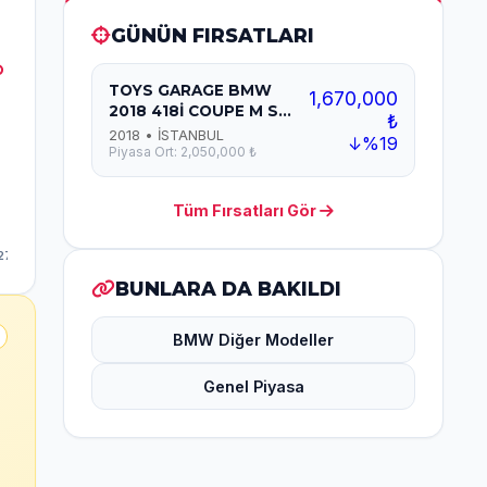
GÜNÜN FIRSATLARI
TOYS GARAGE BMW
1,670,000
2018 418İ COUPE M S...
₺
2018 • İSTANBUL
↓%19
Piyasa Ort: 2,050,000 ₺
Tüm Fırsatları Gör
BUNLARA DA BAKILDI
BMW Diğer Modeller
Genel Piyasa