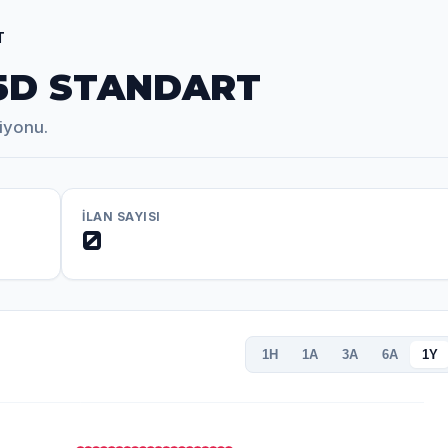
T
35D STANDART
iyonu.
İLAN SAYISI
0
1H
1A
3A
6A
1Y