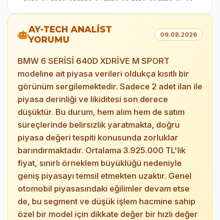
AY-TECH ANALİST
09.08.2026
YORUMU
BMW 6 SERİSİ 640D XDRİVE M SPORT
modeline ait piyasa verileri oldukça kısıtlı bir
görünüm sergilemektedir. Sadece 2 adet ilan ile
piyasa derinliği ve likiditesi son derece
düşüktür. Bu durum, hem alım hem de satım
süreçlerinde belirsizlik yaratmakta, doğru
piyasa değeri tespiti konusunda zorluklar
barındırmaktadır. Ortalama 3.925.000 TL'lik
fiyat, sınırlı örneklem büyüklüğü nedeniyle
geniş piyasayı temsil etmekten uzaktır. Genel
otomobil piyasasındaki eğilimler devam etse
de, bu segment ve düşük işlem hacmine sahip
özel bir model için dikkate değer bir hızlı değer