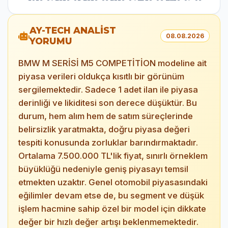
AY-TECH ANALİST
08.08.2026
YORUMU
BMW M SERİSİ M5 COMPETİTİON modeline ait
piyasa verileri oldukça kısıtlı bir görünüm
sergilemektedir. Sadece 1 adet ilan ile piyasa
derinliği ve likiditesi son derece düşüktür. Bu
durum, hem alım hem de satım süreçlerinde
belirsizlik yaratmakta, doğru piyasa değeri
tespiti konusunda zorluklar barındırmaktadır.
Ortalama 7.500.000 TL'lik fiyat, sınırlı örneklem
büyüklüğü nedeniyle geniş piyasayı temsil
etmekten uzaktır. Genel otomobil piyasasındaki
eğilimler devam etse de, bu segment ve düşük
işlem hacmine sahip özel bir model için dikkate
değer bir hızlı değer artışı beklenmemektedir.