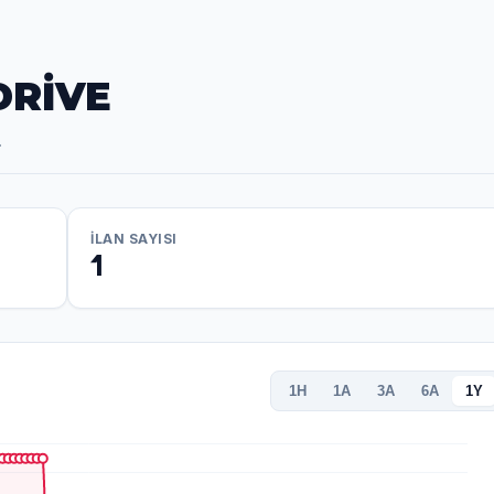
DRİVE
.
İLAN SAYISI
1
1H
1A
3A
6A
1Y