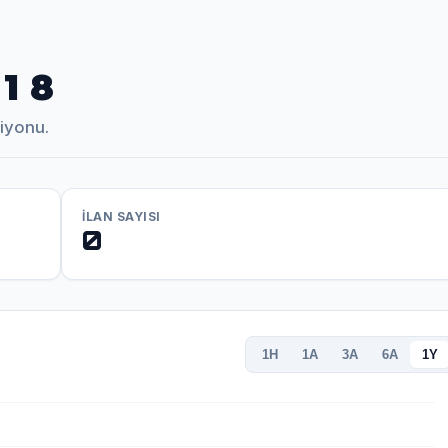
1 8
siyonu.
İLAN SAYISI
0
1H
1A
3A
6A
1Y