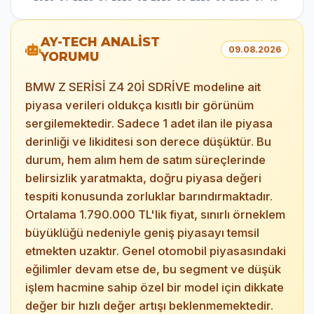
AY-TECH ANALİST
09.08.2026
YORUMU
BMW Z SERİSİ Z4 20İ SDRİVE modeline ait
piyasa verileri oldukça kısıtlı bir görünüm
sergilemektedir. Sadece 1 adet ilan ile piyasa
derinliği ve likiditesi son derece düşüktür. Bu
durum, hem alım hem de satım süreçlerinde
belirsizlik yaratmakta, doğru piyasa değeri
tespiti konusunda zorluklar barındırmaktadır.
Ortalama 1.790.000 TL'lik fiyat, sınırlı örneklem
büyüklüğü nedeniyle geniş piyasayı temsil
etmekten uzaktır. Genel otomobil piyasasındaki
eğilimler devam etse de, bu segment ve düşük
işlem hacmine sahip özel bir model için dikkate
değer bir hızlı değer artışı beklenmemektedir.