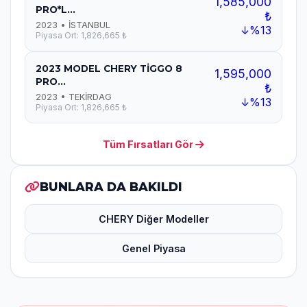
1,585,000
PRO*L...
₺
2023 • İSTANBUL
↓%13
Piyasa Ort: 1,826,665 ₺
2023 MODEL CHERY TİGGO 8
1,595,000
PRO...
₺
2023 • TEKİRDAG
↓%13
Piyasa Ort: 1,826,665 ₺
Tüm Fırsatları Gör
BUNLARA DA BAKILDI
CHERY Diğer Modeller
Genel Piyasa