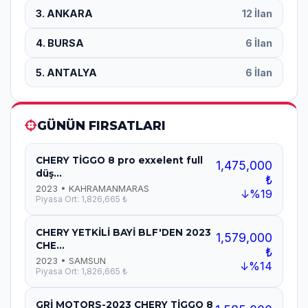
3. ANKARA
12 İlan
4. BURSA
6 İlan
5. ANTALYA
6 İlan
GÜNÜN FIRSATLARI
CHERY TİGGO 8 pro exxelent full
1,475,000
düş...
₺
2023 • KAHRAMANMARAS
↓%19
Piyasa Ort: 1,826,665 ₺
CHERY YETKİLİ BAYİ BLF'DEN 2023
1,579,000
CHE...
₺
2023 • SAMSUN
↓%14
Piyasa Ort: 1,826,665 ₺
GRİ MOTORS-2023 CHERY TİGGO 8