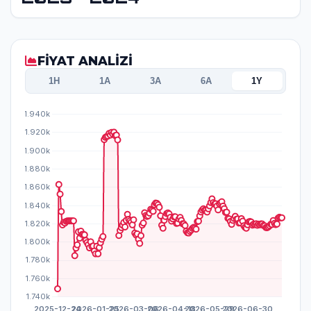
FİYAT ANALİZİ
1H
1A
3A
6A
1Y