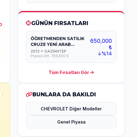
GÜNÜN FIRSATLARI
ÖĞRETMENDEN SATILIK
650,000
CRUZE YENİ ARAB...
₺
2013 • GAZİANTEP
↓%14
Piyasa Ort: 759,500 ₺
Tüm Fırsatları Gör
BUNLARA DA BAKILDI
CHEVROLET Diğer Modeller
Genel Piyasa