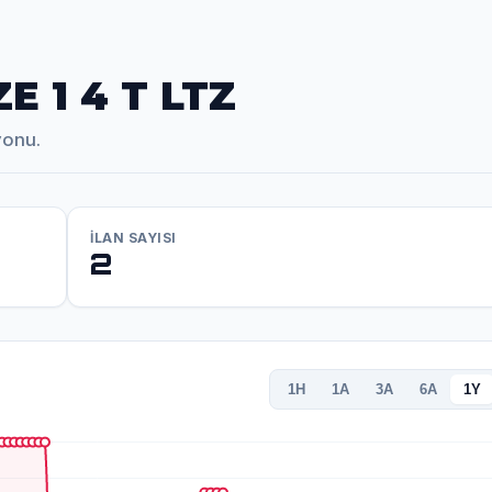
 1 4 T LTZ
yonu.
İLAN SAYISI
2
1H
1A
3A
6A
1Y