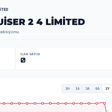
MİTED
İSER 2 4 LİMİTED
jeksiyonu.
İLAN SAYISI
0
1H
1A
3A
6A
1Y