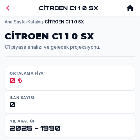
CİTROEN C1 1 0 SX
Ana Sayfa
Katalog
CİTROEN C1 1 0 SX
CİTROEN C1 1 0 SX
C1 piyasa analizi ve gelecek projeksiyonu.
ORTALAMA FİYAT
0 ₺
İLAN SAYISI
0
YIL ARALIĞI
2025 - 1990