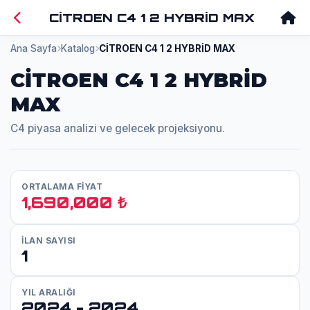
CİTROEN C4 1 2 HYBRİD MAX
Ana Sayfa
Katalog
CİTROEN C4 1 2 HYBRİD MAX
CİTROEN C4 1 2 HYBRİD
MAX
C4 piyasa analizi ve gelecek projeksiyonu.
ORTALAMA FİYAT
1,690,000 ₺
İLAN SAYISI
1
YIL ARALIĞI
2024 - 2024