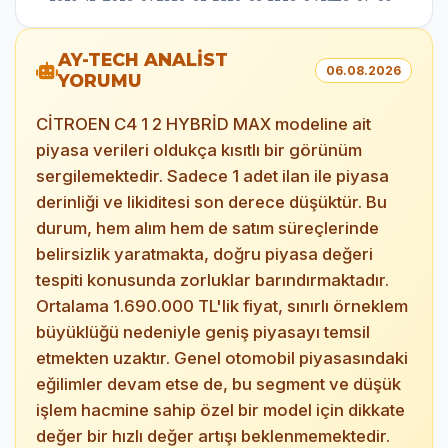
AY-TECH ANALİST
06.08.2026
YORUMU
CİTROEN C4 1 2 HYBRİD MAX modeline ait
piyasa verileri oldukça kısıtlı bir görünüm
sergilemektedir. Sadece 1 adet ilan ile piyasa
derinliği ve likiditesi son derece düşüktür. Bu
durum, hem alım hem de satım süreçlerinde
belirsizlik yaratmakta, doğru piyasa değeri
tespiti konusunda zorluklar barındırmaktadır.
Ortalama 1.690.000 TL'lik fiyat, sınırlı örneklem
büyüklüğü nedeniyle geniş piyasayı temsil
etmekten uzaktır. Genel otomobil piyasasındaki
eğilimler devam etse de, bu segment ve düşük
işlem hacmine sahip özel bir model için dikkate
değer bir hızlı değer artışı beklenmemektedir.