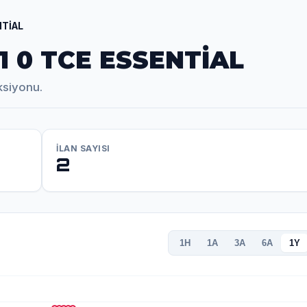
NTİAL
 0 TCE ESSENTİAL
ksiyonu.
İLAN SAYISI
2
1H
1A
3A
6A
1Y