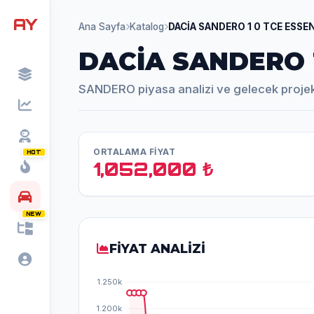
AY
Ana Sayfa
Katalog
DACİA SANDERO 1 0 TCE ESSE
DACİA SANDERO 1
SANDERO piyasa analizi ve gelecek proje
ORTALAMA FİYAT
HOT
1,052,000 ₺
NEW
FİYAT ANALİZİ