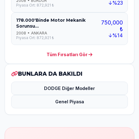
2008 • BURDUR
↓%23
Piyasa Ort: 872,921 ₺
178.000'Binde Motor Mekanik
750,000
Sorunsu...
₺
2008 • ANKARA
↓%14
Piyasa Ort: 872,921 ₺
Tüm Fırsatları Gör
BUNLARA DA BAKILDI
DODGE Diğer Modeller
Genel Piyasa