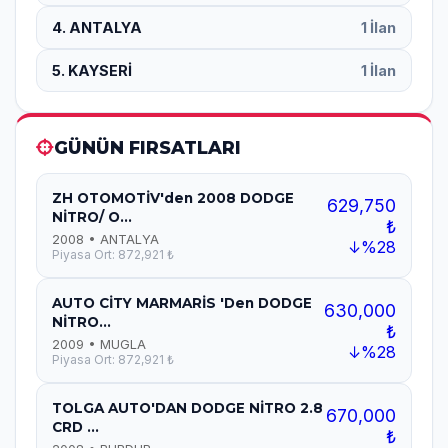
4. ANTALYA
1 İlan
5. KAYSERİ
1 İlan
GÜNÜN FIRSATLARI
ZH OTOMOTİV'den 2008 DODGE
629,750
NİTRO/ O...
₺
2008 • ANTALYA
↓%28
Piyasa Ort: 872,921 ₺
AUTO CİTY MARMARİS 'Den DODGE
630,000
NİTRO...
₺
2009 • MUGLA
↓%28
Piyasa Ort: 872,921 ₺
TOLGA AUTO'DAN DODGE NİTRO 2.8
670,000
CRD ...
₺