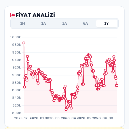
FİYAT ANALİZİ
1H
1A
3A
6A
1Y