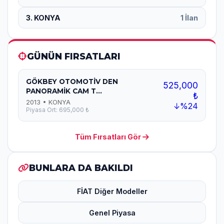
3. KONYA
1 İlan
GÜNÜN FIRSATLARI
GÖKBEY OTOMOTİV DEN
525,000
PANORAMİK CAM T...
₺
2013 • KONYA
↓%24
Piyasa Ort: 695,000 ₺
Tüm Fırsatları Gör
BUNLARA DA BAKILDI
FİAT Diğer Modeller
Genel Piyasa