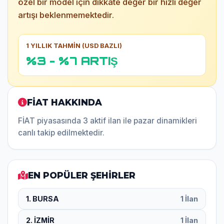
özel bir model için dikkate değer bir hızlı değer
artışı beklenmemektedir.
1 YILLIK TAHMİN (USD BAZLI)
%3 - %7 ARTIŞ
FİAT HAKKINDA
FİAT piyasasında 3 aktif ilan ile pazar dinamikleri
canlı takip edilmektedir.
EN POPÜLER ŞEHİRLER
1. BURSA
1 İlan
2. İZMİR
1 İlan