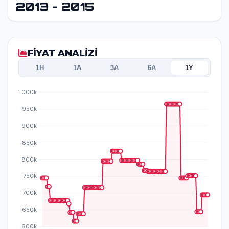
2013 - 2015
FİYAT ANALİZİ
1H
1A
3A
6A
1Y