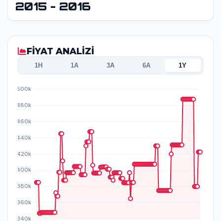
2015 - 2016
FİYAT ANALİZİ
1H
1A
3A
6A
1Y