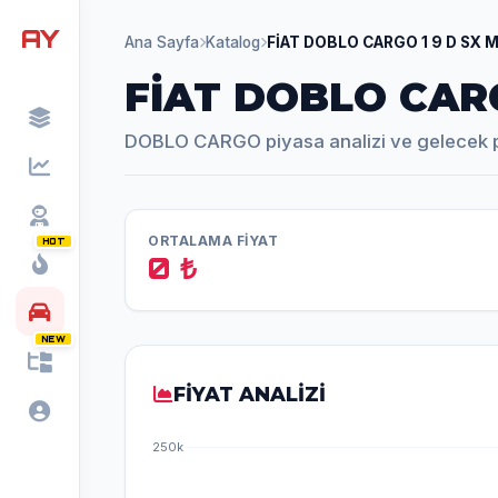
AY
Ana Sayfa
Katalog
FİAT DOBLO CARGO 1 9 D SX 
FİAT DOBLO CARG
DOBLO CARGO piyasa analizi ve gelecek 
ORTALAMA FİYAT
HOT
0 ₺
NEW
FİYAT ANALİZİ