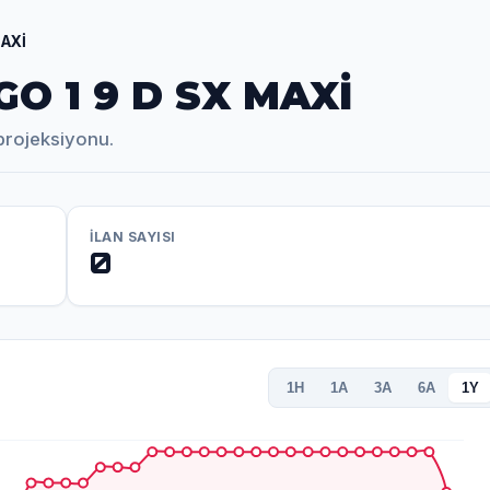
MAXİ
O 1 9 D SX MAXİ
projeksiyonu.
İLAN SAYISI
0
1H
1A
3A
6A
1Y