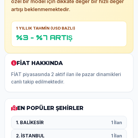
özel bir model için dikkate değer bir hızlı değer
artışı beklenmemektedir.
1 YILLIK TAHMİN (USD BAZLI)
%3 - %7 ARTIŞ
FİAT HAKKINDA
FİAT piyasasında 2 aktif ilan ile pazar dinamikleri
canlı takip edilmektedir.
EN POPÜLER ŞEHİRLER
1. BALİKESİR
1 İlan
2. İSTANBUL
1 İlan