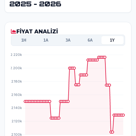
2025 - 2026
FİYAT ANALİZİ
1H
1A
3A
6A
1Y