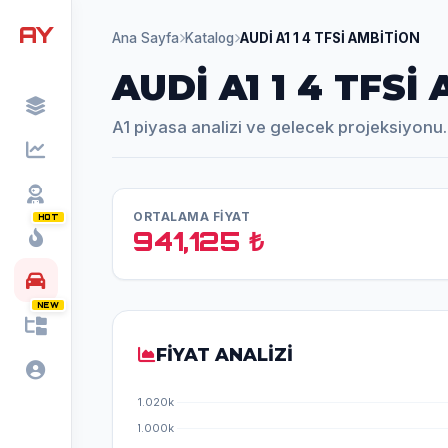
AY
Ana Sayfa
Katalog
AUDİ A1 1 4 TFSİ AMBİTİON
AUDİ A1 1 4 TFSİ
A1 piyasa analizi ve gelecek projeksiyonu.
ORTALAMA FİYAT
HOT
941,125 ₺
NEW
FİYAT ANALİZİ