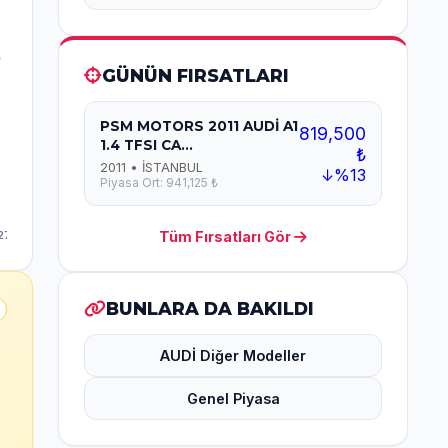
GÜNÜN FIRSATLARI
PSM MOTORS 2011 AUDİ A1
819,500
1.4 TFSI CA...
₺
2011 • İSTANBUL
↓%13
Piyasa Ort: 941,125 ₺
Tüm Fırsatları Gör
BUNLARA DA BAKILDI
AUDİ Diğer Modeller
Genel Piyasa