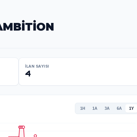
 AMBİTİON
İLAN SAYISI
4
1H
1A
3A
6A
1Y