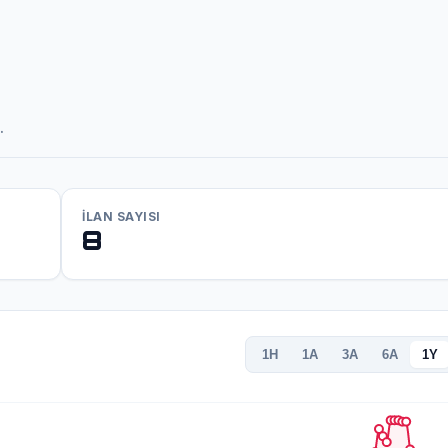
.
İLAN SAYISI
8
1H
1A
3A
6A
1Y