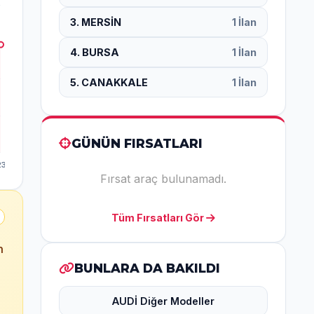
3. MERSİN
1 İlan
4. BURSA
1 İlan
5. CANAKKALE
1 İlan
GÜNÜN FIRSATLARI
Fırsat araç bulunamadı.
Tüm Fırsatları Gör
n
BUNLARA DA BAKILDI
AUDİ Diğer Modeller