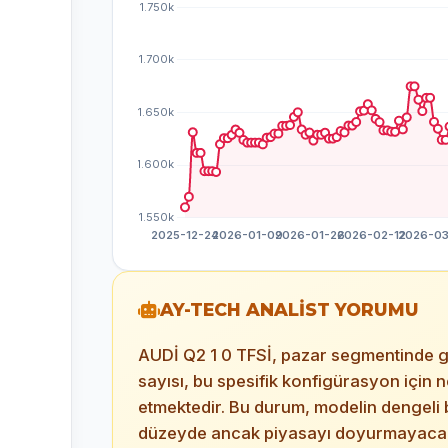
AY-TECH ANALİST YORUMU
AUDİ Q2 1 0 TFSİ, pazar segmentinde gü
sayısı, bu spesifik konfigürasyon için ne 
etmektedir. Bu durum, modelin dengeli b
düzeyde ancak piyasayı doyurmayacak 