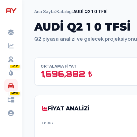
AY
Ana Sayfa
Katalog
AUDİ Q2 1 0 TFSİ
AUDİ Q2 1 0 TFSİ
Q2 piyasa analizi ve gelecek projeksiyonu
ORTALAMA FİYAT
HOT
1,696,382 ₺
NEW
FİYAT ANALİZİ