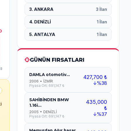
3. ANKARA
3 İlan
4. DENİZLİ
1 İlan
5. ANTALYA
1 İlan
GÜNÜN FIRSATLARI
DAMLA otomotiv...
427,700 ₺
2006 • İZMİR
↓%38
Piyasa Ort: 691,147 ₺
SAHİBİNDEN BMW
435,000
i
1.16i...
₺
2005 • DENİZLİ
↓%37
Piyasa Ort: 691,147 ₺
Memurdan Ağır hasar