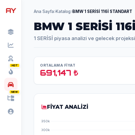
AY
Ana Sayfa
Katalog
BMW 1 SERİSİ 116İ STANDART
BMW 1 SERİSİ 11
1 SERİSİ piyasa analizi ve gelecek projeks
ORTALAMA FİYAT
HOT
691,147 ₺
NEW
FİYAT ANALİZİ