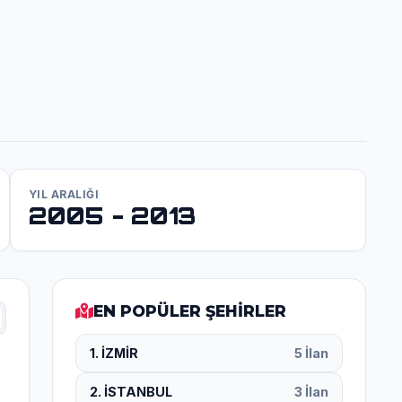
YIL ARALIĞI
2005 - 2013
EN POPÜLER ŞEHİRLER
1. İZMİR
5 İlan
2. İSTANBUL
3 İlan