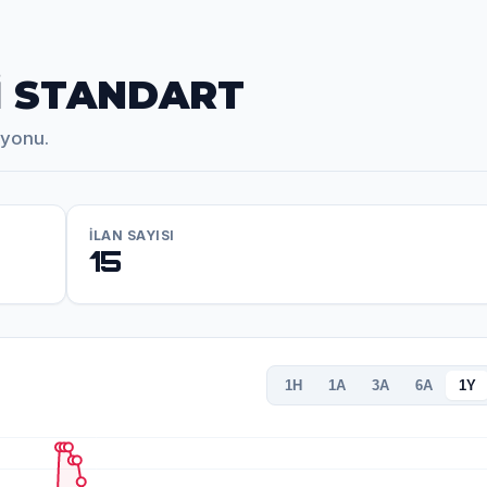
6İ STANDART
iyonu.
İLAN SAYISI
15
1H
1A
3A
6A
1Y