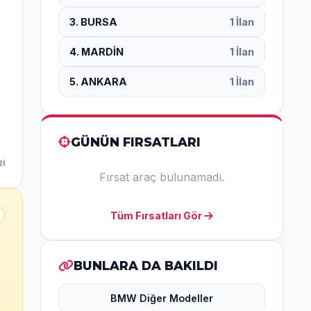
3. BURSA
1 İlan
4. MARDİN
1 İlan
5. ANKARA
1 İlan
GÜNÜN FIRSATLARI
Fırsat araç bulunamadı.
Tüm Fırsatları Gör
BUNLARA DA BAKILDI
BMW Diğer Modeller