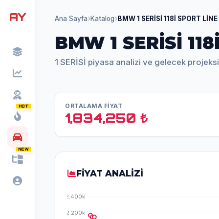
AY
Ana Sayfa
Katalog
BMW 1 SERİSİ 118İ SPORT LİNE
BMW 1 SERİSİ 118
1 SERİSİ piyasa analizi ve gelecek projeks
ORTALAMA FİYAT
HOT
1,834,250 ₺
NEW
FİYAT ANALİZİ