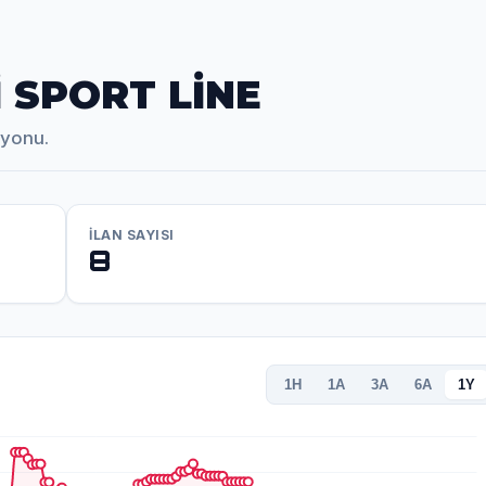
İ SPORT LİNE
iyonu.
İLAN SAYISI
8
1H
1A
3A
6A
1Y