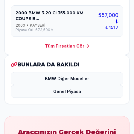
2000 BMW 3.20 Cİ 355.000 KM
557,000
COUPE B...
₺
2000 • KAYSERİ
↓%17
Piyasa Ort: 673,500 ₺
Tüm Fırsatları Gör
BUNLARA DA BAKILDI
BMW Diğer Modeller
Genel Piyasa
Araçcınızın Gerçek Değerini