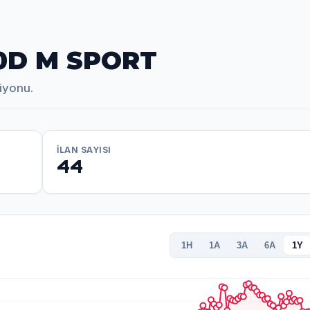
20D M SPORT
iyonu.
İLAN SAYISI
44
1H
1A
3A
6A
1Y