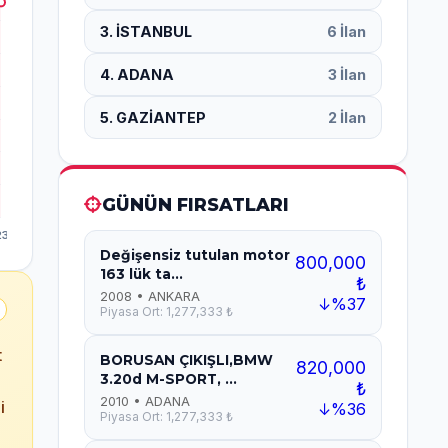
3. İSTANBUL
6 İlan
4. ADANA
3 İlan
5. GAZİANTEP
2 İlan
GÜNÜN FIRSATLARI
Değişensiz tutulan motor
800,000
163 lük ta...
₺
2008 • ANKARA
↓%37
Piyasa Ort: 1,277,333 ₺
t
BORUSAN ÇIKIŞLI,BMW
820,000
3.20d M-SPORT, ...
₺
2010 • ADANA
i
↓%36
Piyasa Ort: 1,277,333 ₺