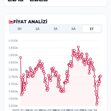
FİYAT ANALİZİ
1H
1A
3A
6A
1Y