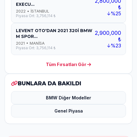
2,800,000
EXECU...
₺
2022 • İSTANBUL
↓%25
Piyasa Ort: 3,756,114 ₺
LEVENT OTO'DAN 2021 320İ BMW
2,900,000
M SPOR...
₺
2021 • MANİSA
↓%23
Piyasa Ort: 3,756,114 ₺
Tüm Fırsatları Gör
BUNLARA DA BAKILDI
BMW Diğer Modeller
Genel Piyasa