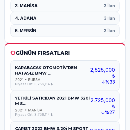
3. MANİSA
3 İlan
4. ADANA
3 İlan
5. MERSİN
3 İlan
GÜNÜN FIRSATLARI
KARABACAK OTOMOTİV'DEN
2,525,000
HATASIZ BMW ...
₺
2021 • BURSA
↓%33
Piyasa Ort: 3,756,114 ₺
YETKİLİ SATICIDAN 2021 BMW 320İ
2,725,000
M S...
₺
2021 • MANİSA
↓%27
Piyasa Ort: 3,756,114 ₺
CARIST 2022 BMW 3.20i M SPORT