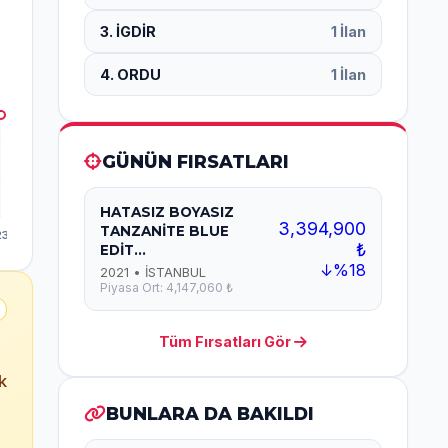
3. İGDİR
1 İlan
4. ORDU
1 İlan
GÜNÜN FIRSATLARI
HATASIZ BOYASIZ
3,394,900
TANZANİTE BLUE
₺
EDİT...
↓%18
2021 • İSTANBUL
Piyasa Ort: 4,147,060 ₺
Tüm Fırsatları Gör
k
BUNLARA DA BAKILDI