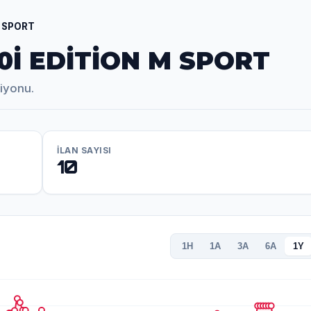
M SPORT
0İ EDİTİON M SPORT
siyonu.
İLAN SAYISI
10
1H
1A
3A
6A
1Y