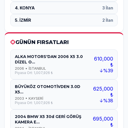
4. KONYA
3 İlan
5. İZMİR
2 İlan
GÜNÜN FIRSATLARI
ALKA MOTORS'DAN 2006 X5 3.0
610,000
DİZEL O...
₺
2006 • İSTANBUL
↓%39
Piyasa Ort: 1,007,926 ₺
BÜYÜKÖZ OTOMOTİVDEN 3.0D
625,000
X5...
₺
2003 • KAYSERİ
↓%38
Piyasa Ort: 1,007,926 ₺
2004 BMW X5 30d GERİ GÖRÜŞ
695,000
KAMERA E...
₺