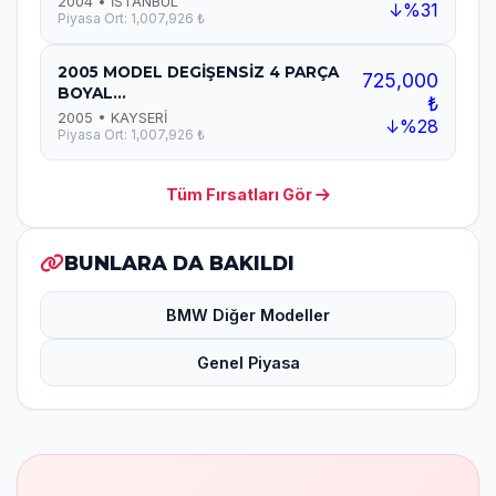
2004 • İSTANBUL
↓%31
Piyasa Ort: 1,007,926 ₺
2005 MODEL DEGİŞENSİZ 4 PARÇA
725,000
BOYAL...
₺
2005 • KAYSERİ
↓%28
Piyasa Ort: 1,007,926 ₺
Tüm Fırsatları Gör
BUNLARA DA BAKILDI
BMW Diğer Modeller
Genel Piyasa