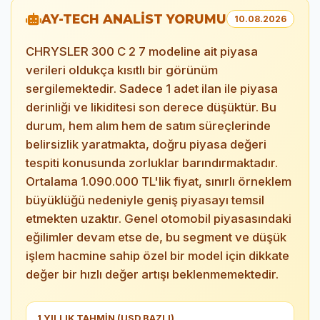
AY-TECH ANALİST YORUMU
10.08.2026
CHRYSLER 300 C 2 7 modeline ait piyasa
verileri oldukça kısıtlı bir görünüm
sergilemektedir. Sadece 1 adet ilan ile piyasa
derinliği ve likiditesi son derece düşüktür. Bu
durum, hem alım hem de satım süreçlerinde
belirsizlik yaratmakta, doğru piyasa değeri
tespiti konusunda zorluklar barındırmaktadır.
Ortalama 1.090.000 TL'lik fiyat, sınırlı örneklem
büyüklüğü nedeniyle geniş piyasayı temsil
etmekten uzaktır. Genel otomobil piyasasındaki
eğilimler devam etse de, bu segment ve düşük
işlem hacmine sahip özel bir model için dikkate
değer bir hızlı değer artışı beklenmemektedir.
1 YILLIK TAHMİN (USD BAZLI)