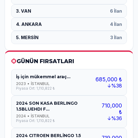
3. VAN
6 İlan
4. ANKARA
4 İlan
5. MERSİN
3 İlan
GÜNÜN FIRSATLARI
İş için mükemmel araç...
685,000 ₺
2023 • İSTANBUL
↓%38
Piyasa Ort: 1,110,822 ₺
2024 SON KASA BERLINGO
710,000
1.5BLUEHDI F...
₺
2024 • İSTANBUL
↓%36
Piyasa Ort: 1,110,822 ₺
2024 CITROEN BERLİNGO 1.5
719,000