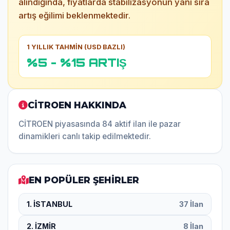
alındığında, fiyatlarda stabilizasyonun yanı sıra
artış eğilimi beklenmektedir.
1 YILLIK TAHMİN (USD BAZLI)
%5 - %15 ARTIŞ
CİTROEN HAKKINDA
CİTROEN piyasasında 84 aktif ilan ile pazar
dinamikleri canlı takip edilmektedir.
EN POPÜLER ŞEHİRLER
1. İSTANBUL
37 İlan
2. İZMİR
8 İlan