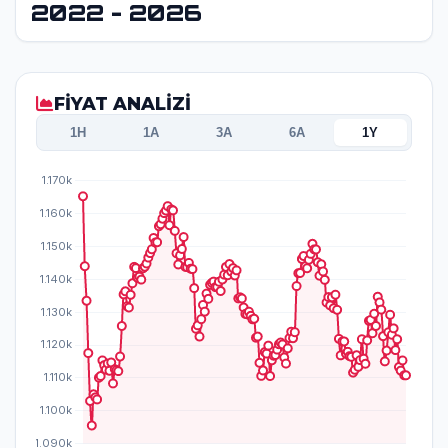
2022 - 2026
FİYAT ANALİZİ
1H
1A
3A
6A
1Y