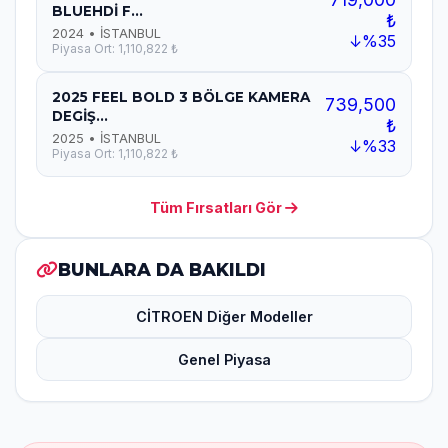
BLUEHDİ F...
₺
2024 • İSTANBUL
↓%35
Piyasa Ort: 1,110,822 ₺
2025 FEEL BOLD 3 BÖLGE KAMERA
739,500
DEGİŞ...
₺
2025 • İSTANBUL
↓%33
Piyasa Ort: 1,110,822 ₺
Tüm Fırsatları Gör
BUNLARA DA BAKILDI
CİTROEN Diğer Modeller
Genel Piyasa