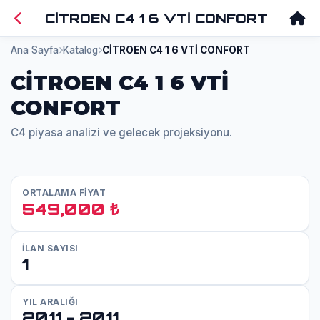
CİTROEN C4 1 6 VTİ CONFORT
Ana Sayfa
Katalog
CİTROEN C4 1 6 VTİ CONFORT
CİTROEN C4 1 6 VTİ
CONFORT
C4 piyasa analizi ve gelecek projeksiyonu.
ORTALAMA FİYAT
549,000 ₺
İLAN SAYISI
1
YIL ARALIĞI
2011 - 2011