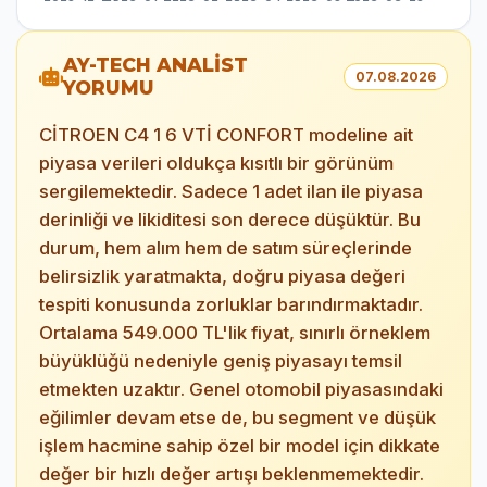
AY-TECH ANALİST
07.08.2026
YORUMU
CİTROEN C4 1 6 VTİ CONFORT modeline ait
piyasa verileri oldukça kısıtlı bir görünüm
sergilemektedir. Sadece 1 adet ilan ile piyasa
derinliği ve likiditesi son derece düşüktür. Bu
durum, hem alım hem de satım süreçlerinde
belirsizlik yaratmakta, doğru piyasa değeri
tespiti konusunda zorluklar barındırmaktadır.
Ortalama 549.000 TL'lik fiyat, sınırlı örneklem
büyüklüğü nedeniyle geniş piyasayı temsil
etmekten uzaktır. Genel otomobil piyasasındaki
eğilimler devam etse de, bu segment ve düşük
işlem hacmine sahip özel bir model için dikkate
değer bir hızlı değer artışı beklenmemektedir.