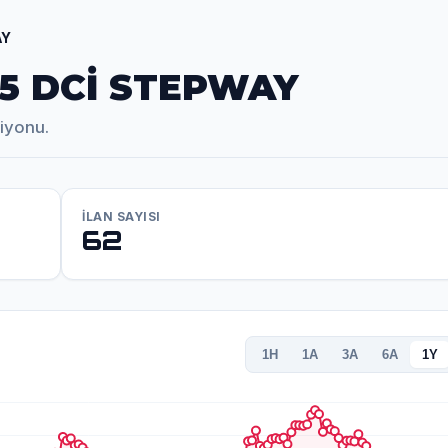
AY
 5 DCİ STEPWAY
iyonu.
İLAN SAYISI
62
1H
1A
3A
6A
1Y