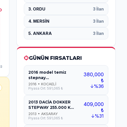
3. ORDU
3 İlan
4. MERSİN
3 İlan
5. ANKARA
3 İlan
GÜNÜN FIRSATLARI
2016 model temiz
380,000
stepnay...
₺
2016 • KOCAELİ
↓%36
Piyasa Ort: 591,065 ₺
2013 DACİA DOKKER
409,000
STEPWAY 255.000 K...
₺
2013 • AKSARAY
↓%31
Piyasa Ort: 591,065 ₺