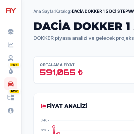
AY
Ana Sayfa
Katalog
DACİA DOKKER 1 5 DCİ STEPW
DACİA DOKKER 1
DOKKER piyasa analizi ve gelecek projeks
ORTALAMA FİYAT
HOT
591,065 ₺
NEW
FİYAT ANALİZİ