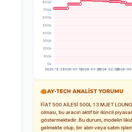
AY-TECH ANALİST YORUMU
FİAT 500 AİLESİ 500L 1 3 MJET LOUNGE mo
olması, bu aracın aktif bir ikincil piy
göstermektedir. Bu durum, modelin lik
gelmekte olup, bir alım veya satım işle