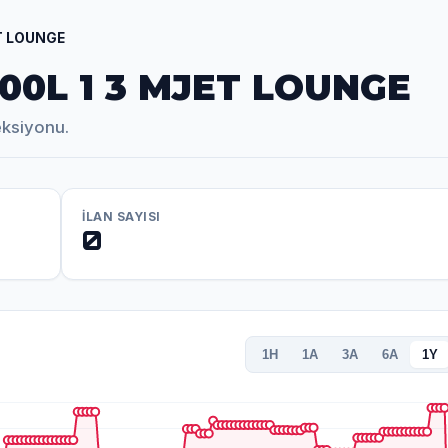
ET LOUNGE
500L 1 3 MJET LOUNGE
eksiyonu.
İLAN SAYISI
0
1H
1A
3A
6A
1Y