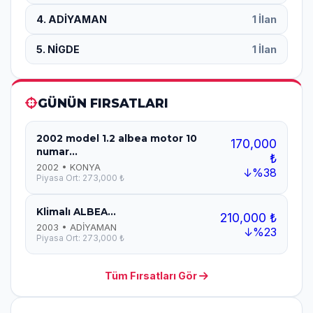
4. ADİYAMAN
1 İlan
5. NİGDE
1 İlan
GÜNÜN FIRSATLARI
2002 model 1.2 albea motor 10
170,000
numar...
₺
2002 • KONYA
↓%38
Piyasa Ort: 273,000 ₺
Klimalı ALBEA...
210,000 ₺
2003 • ADİYAMAN
↓%23
Piyasa Ort: 273,000 ₺
Tüm Fırsatları Gör