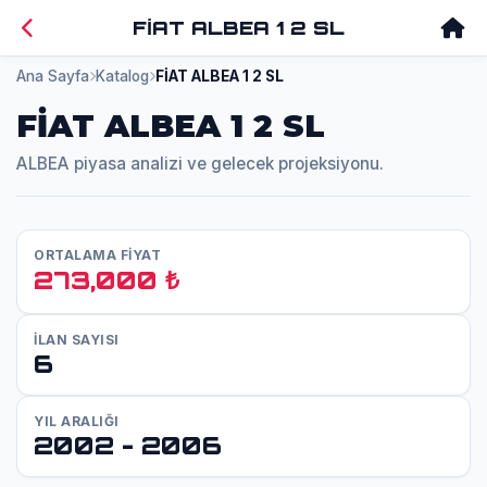
FİAT ALBEA 1 2 SL
Ana Sayfa
Katalog
FİAT ALBEA 1 2 SL
FİAT ALBEA 1 2 SL
ALBEA piyasa analizi ve gelecek projeksiyonu.
ORTALAMA FİYAT
273,000 ₺
İLAN SAYISI
6
YIL ARALIĞI
2002 - 2006