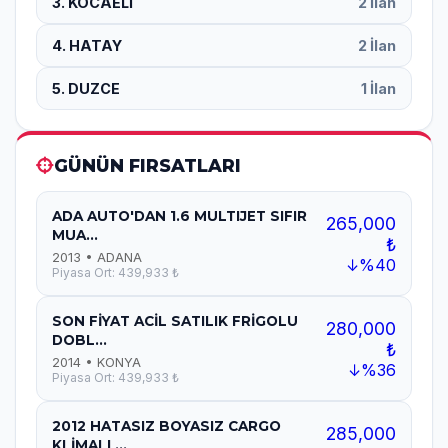
3. KOCAELİ
2 İlan
4. HATAY
2 İlan
5. DUZCE
1 İlan
GÜNÜN FIRSATLARI
ADA AUTO'DAN 1.6 MULTIJET SIFIR
265,000
MUA...
₺
2013 • ADANA
↓%40
Piyasa Ort: 439,933 ₺
SON FİYAT ACİL SATILIK FRİGOLU
280,000
DOBL...
₺
2014 • KONYA
↓%36
Piyasa Ort: 439,933 ₺
2012 HATASIZ BOYASIZ CARGO
285,000
KLİMALI ...