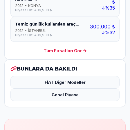
₺
2012 • KONYA
↓%35
Piyasa Ort: 439,933 ₺
Temiz günlük kullanılan araç...
300,000 ₺
2012 • İSTANBUL
↓%32
Piyasa Ort: 439,933 ₺
Tüm Fırsatları Gör
BUNLARA DA BAKILDI
FİAT Diğer Modeller
Genel Piyasa