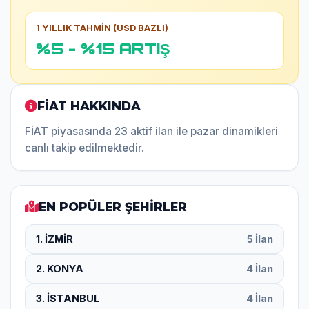
1 YILLIK TAHMİN (USD BAZLI)
%5 - %15 ARTIŞ
FİAT HAKKINDA
FİAT piyasasında 23 aktif ilan ile pazar dinamikleri
canlı takip edilmektedir.
EN POPÜLER ŞEHİRLER
1. İZMİR
5 İlan
2. KONYA
4 İlan
3. İSTANBUL
4 İlan