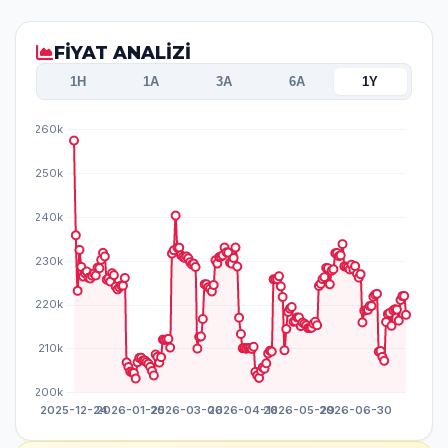
FİYAT ANALİZİ
1H
1A
3A
6A
1Y