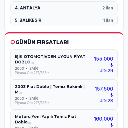
4. ANTALYA
2 İlan
5. BALİKESİR
1 İlan
GÜNÜN FIRSATLARI
IŞIK OTOMOTİVDEN UYGUN FİYAT
155,000
DOBLO...
₺
2003 • İZMİR
↓%29
Piyasa Ort: 217,785 ₺
2003 Fiat Doblo | Temiz Bakımlı |
157,500
M...
₺
2003 • İZMİR
↓%28
Piyasa Ort: 217,785 ₺
Motoru Yeni Yapılı Temiz Fiat
160,000
Doblo...
₺