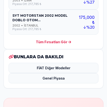
2003 • İZMİR
↓%27
Piyasa Ort: 217,785 ₺
SYT MOTORSTAN 2002 MODEL
175,000
DOBLO OTOM...
₺
2002 • İSTANBUL
↓%20
Piyasa Ort: 217,785 ₺
Tüm Fırsatları Gör
BUNLARA DA BAKILDI
FİAT Diğer Modeller
Genel Piyasa