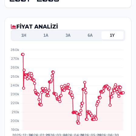
FİYAT ANALİZİ
1H
1A
3A
6A
1Y