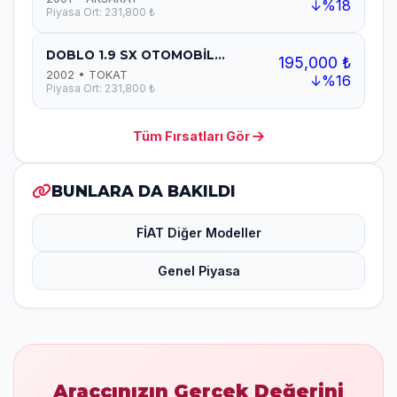
↓%18
Piyasa Ort: 231,800 ₺
DOBLO 1.9 SX OTOMOBİL...
195,000 ₺
2002 • TOKAT
↓%16
Piyasa Ort: 231,800 ₺
Tüm Fırsatları Gör
BUNLARA DA BAKILDI
FİAT Diğer Modeller
Genel Piyasa
Araçcınızın Gerçek Değerini