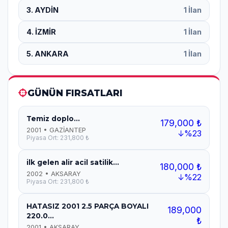
3. AYDİN
1 İlan
4. İZMİR
1 İlan
5. ANKARA
1 İlan
GÜNÜN FIRSATLARI
Temiz doplo...
179,000 ₺
2001 • GAZİANTEP
↓%23
Piyasa Ort: 231,800 ₺
ilk gelen alir acil satilik...
180,000 ₺
2002 • AKSARAY
↓%22
Piyasa Ort: 231,800 ₺
HATASIZ 2001 2.5 PARÇA BOYALI
189,000
220.0...
₺
2001 • AKSARAY