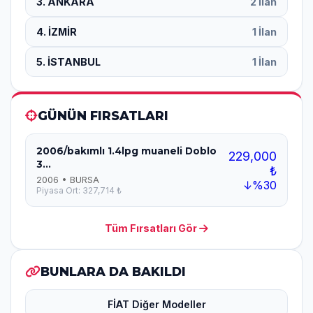
3. ANKARA
2 İlan
4. İZMİR
1 İlan
5. İSTANBUL
1 İlan
GÜNÜN FIRSATLARI
2006/bakımlı 1.4lpg muaneli Doblo
229,000
3...
₺
2006 • BURSA
↓%30
Piyasa Ort: 327,714 ₺
Tüm Fırsatları Gör
BUNLARA DA BAKILDI
FİAT Diğer Modeller