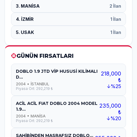
3. MANİSA
2 İlan
4. İZMİR
1 İlan
5. USAK
1 İlan
GÜNÜN FIRSATLARI
DOBLO 1.9 JTD VİP HUSUSİ KILİMALI
218,000
D...
₺
2004 • İSTANBUL
↓%25
Piyasa Ort: 292,219 ₺
ACİL ACİL FIAT DOBLO 2004 MODEL
235,000
1.9...
₺
2004 • MANİSA
↓%20
Piyasa Ort: 292,219 ₺
SAHİBİNDEN MASRAFSIZ DOBLO...