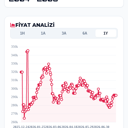
FİYAT ANALİZİ
1H
1A
3A
6A
1Y