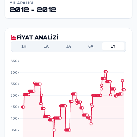
YIL ARALIĞI
2012 - 2012
FİYAT ANALİZİ
1H
1A
3A
6A
1Y