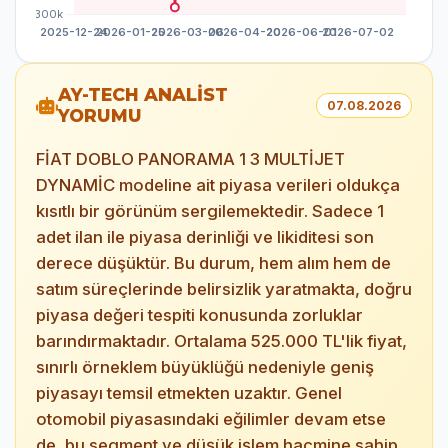
AY-TECH ANALİST
07.08.2026
YORUMU
FİAT DOBLO PANORAMA 1 3 MULTİJET
DYNAMİC modeline ait piyasa verileri oldukça
kısıtlı bir görünüm sergilemektedir. Sadece 1
adet ilan ile piyasa derinliği ve likiditesi son
derece düşüktür. Bu durum, hem alım hem de
satım süreçlerinde belirsizlik yaratmakta, doğru
piyasa değeri tespiti konusunda zorluklar
barındırmaktadır. Ortalama 525.000 TL'lik fiyat,
sınırlı örneklem büyüklüğü nedeniyle geniş
piyasayı temsil etmekten uzaktır. Genel
otomobil piyasasındaki eğilimler devam etse
de, bu segment ve düşük işlem hacmine sahip