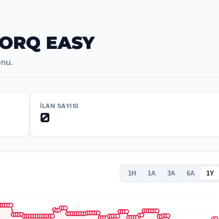
 TORQ EASY
onu.
İLAN SAYISI
0
1H
1A
3A
6A
1Y