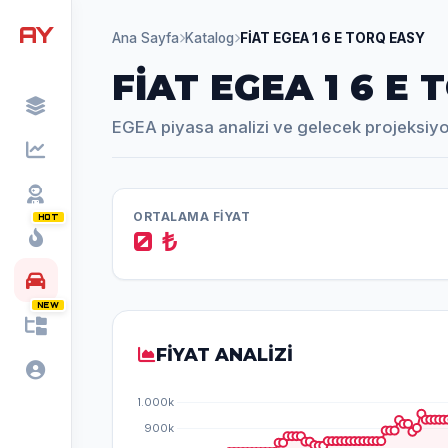
AY
Ana Sayfa
Katalog
FİAT EGEA 1 6 E TORQ EASY
FİAT EGEA 1 6 E
EGEA piyasa analizi ve gelecek projeksiy
ORTALAMA FİYAT
HOT
0 ₺
NEW
FİYAT ANALİZİ