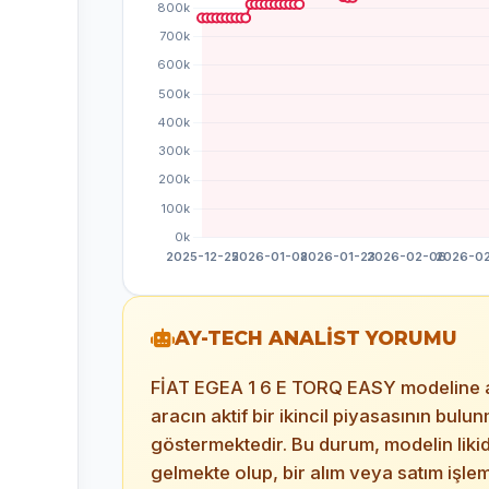
AY-TECH ANALİST YORUMU
FİAT EGEA 1 6 E TORQ EASY modeline ait i
aracın aktif bir ikincil piyasasının bu
göstermektedir. Bu durum, modelin lik
gelmekte olup, bir alım veya satım işle