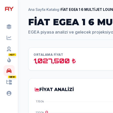
AY
Ana Sayfa
Katalog
FİAT EGEA 1 6 MULTİJET LOU
FİAT EGEA 1 6 M
EGEA piyasa analizi ve gelecek projeksiy
ORTALAMA FİYAT
HOT
1,027,500 ₺
NEW
FİYAT ANALİZİ