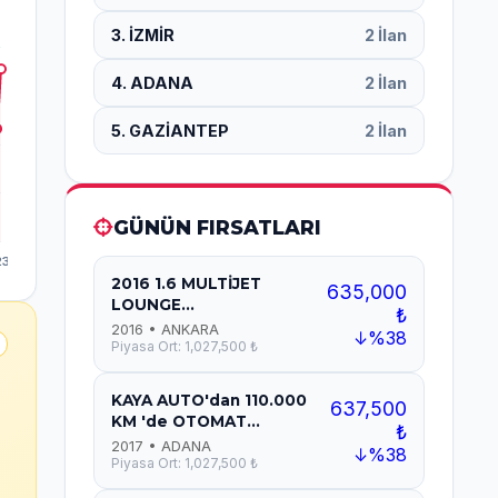
3. İZMİR
2 İlan
4. ADANA
2 İlan
5. GAZİANTEP
2 İlan
GÜNÜN FIRSATLARI
2016 1.6 MULTİJET
635,000
LOUNGE...
₺
2016 • ANKARA
↓%38
Piyasa Ort: 1,027,500 ₺
KAYA AUTO'dan 110.000
637,500
KM 'de OTOMAT...
₺
2017 • ADANA
↓%38
Piyasa Ort: 1,027,500 ₺