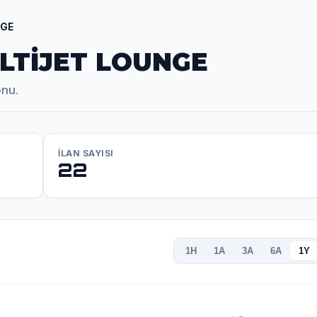
NGE
ULTİJET LOUNGE
onu.
İLAN SAYISI
22
1H
1A
3A
6A
1Y