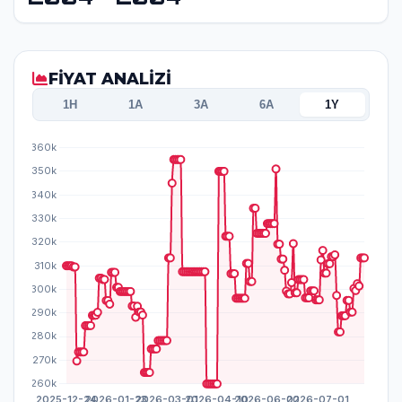
FİYAT ANALİZİ
1H
1A
3A
6A
1Y