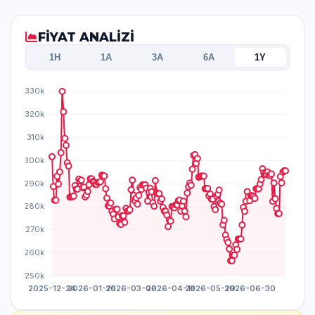
FİYAT ANALİZİ
1H
1A
3A
6A
1Y