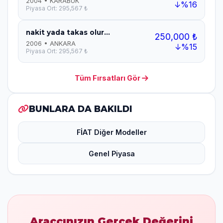
2004 • KARABUK
↓%16
Piyasa Ort: 295,567 ₺
nakit yada takas olur...
250,000 ₺
2006 • ANKARA
↓%15
Piyasa Ort: 295,567 ₺
Tüm Fırsatları Gör
BUNLARA DA BAKILDI
FİAT Diğer Modeller
Genel Piyasa
Araçcınızın Gerçek Değerini