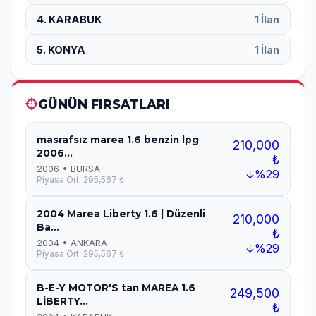
4. KARABUK
1 İlan
5. KONYA
1 İlan
GÜNÜN FIRSATLARI
masrafsız marea 1.6 benzin lpg
210,000
2006...
₺
2006 • BURSA
↓%29
Piyasa Ort: 295,567 ₺
2004 Marea Liberty 1.6 | Düzenli
210,000
Ba...
₺
2004 • ANKARA
↓%29
Piyasa Ort: 295,567 ₺
B-E-Y MOTOR'S tan MAREA 1.6
249,500
LİBERTY...
₺