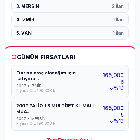
3. MERSİN
2 İlan
4. İZMİR
1 İlan
5. VAN
1 İlan
GÜNÜN FIRSATLARI
Fiorino araç alacağım için
165,000
satıyoru...
₺
2007 • İZMİR
↓%13
Piyasa Ort: 190,308 ₺
2007 PALİO 1.3 MULTİJET KLİMALI
165,000
MUA...
₺
2007 • MERSİN
↓%13
Piyasa Ort: 190,308 ₺